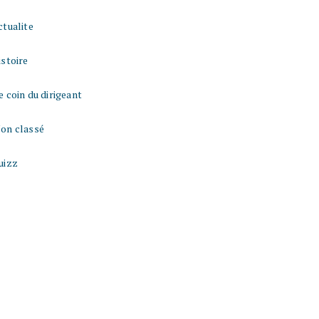
ctualite
istoire
e coin du dirigeant
on classé
uizz