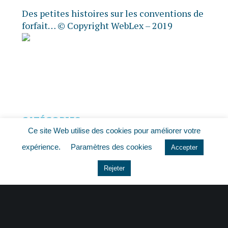
Des petites histoires sur les conventions de
forfait…
© Copyright WebLex – 2019
CATÉGORIES
Ce site Web utilise des cookies pour améliorer votre
Actu Fiscale
expérience.
Paramètres des cookies
Accepter
Actu Juridique
Rejeter
Actu Sociale
actualite