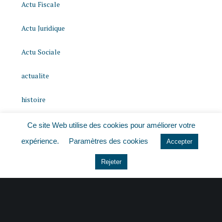
Actu Fiscale
Actu Juridique
Actu Sociale
actualite
histoire
Le coin du dirigeant
Ce site Web utilise des cookies pour améliorer votre
expérience.
Paramètres des cookies
Accepter
Non classé
Rejeter
quizz