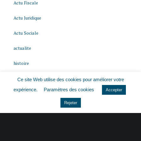
Actu Fiscale
Actu Juridique
Actu Sociale
actualite
histoire
Le coin du dirigeant
Ce site Web utilise des cookies pour améliorer votre
expérience.
Paramètres des cookies
Accepter
Non classé
Rejeter
quizz