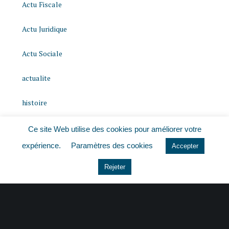
Actu Fiscale
Actu Juridique
Actu Sociale
actualite
histoire
Le coin du dirigeant
Ce site Web utilise des cookies pour améliorer votre
expérience.
Paramètres des cookies
Accepter
Non classé
Rejeter
quizz