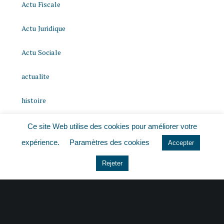
Actu Fiscale
Actu Juridique
Actu Sociale
actualite
histoire
Le coin du dirigeant
Ce site Web utilise des cookies pour améliorer votre
expérience.
Paramètres des cookies
Accepter
Non classé
Rejeter
quizz