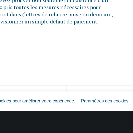
 devez prouver non seulement l’existence d’un
z pris toutes les mesures nécessaires pour
ont dues (lettres de relance, mise en demeure,
provisionner un simple défaut de paiement,
Factures impayées : pas de règlement, pas d’impôt ?
ookies pour améliorer votre expérience.
Paramètres des cookies