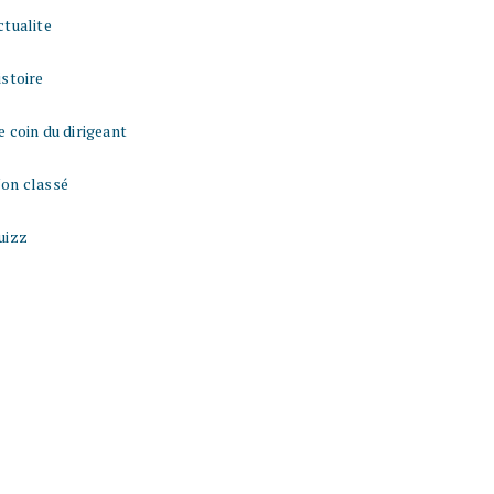
ctualite
istoire
e coin du dirigeant
on classé
uizz