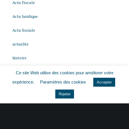
Actu Fiscale
Actu Juridique
Actu Sociale
actualite
histoire
Le coin du dirigeant
Ce site Web utilise des cookies pour améliorer votre
expérience.
Paramètres des cookies
Accepter
Non classé
Rejeter
quizz