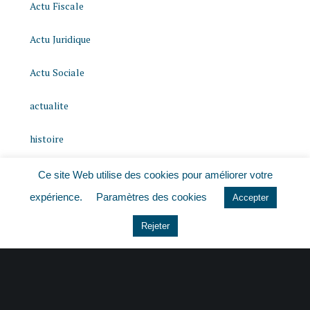
Actu Fiscale
Actu Juridique
Actu Sociale
actualite
histoire
Le coin du dirigeant
Ce site Web utilise des cookies pour améliorer votre
expérience.
Paramètres des cookies
Accepter
Non classé
Rejeter
quizz