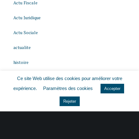
Actu Fiscale
Actu Juridique
Actu Sociale
actualite
histoire
Le coin du dirigeant
Ce site Web utilise des cookies pour améliorer votre
expérience.
Paramètres des cookies
Accepter
Non classé
Rejeter
quizz