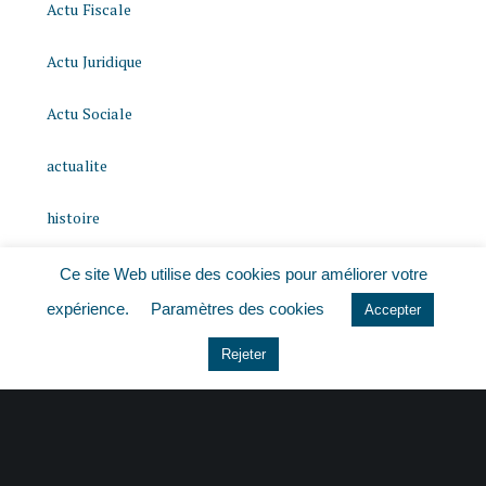
Actu Fiscale
Actu Juridique
Actu Sociale
actualite
histoire
Le coin du dirigeant
Ce site Web utilise des cookies pour améliorer votre
expérience.
Paramètres des cookies
Accepter
Non classé
Rejeter
quizz