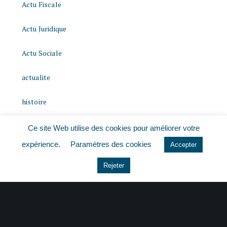
Actu Fiscale
Actu Juridique
Actu Sociale
actualite
histoire
Le coin du dirigeant
Ce site Web utilise des cookies pour améliorer votre
expérience.
Paramètres des cookies
Accepter
Non classé
Rejeter
quizz