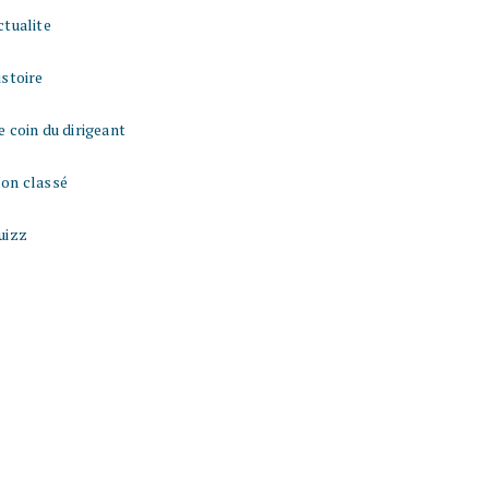
ctualite
istoire
e coin du dirigeant
on classé
uizz