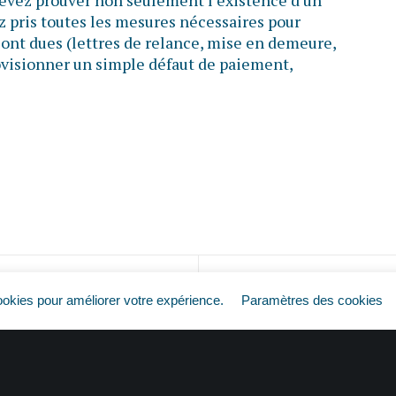
 devez prouver non seulement l’existence d’un
z pris toutes les mesures nécessaires pour
ont dues (lettres de relance, mise en demeure,
provisionner un simple défaut de paiement,
Factures impayées : pas de règlement, pas d’impôt ?
ookies pour améliorer votre expérience.
Paramètres des cookies