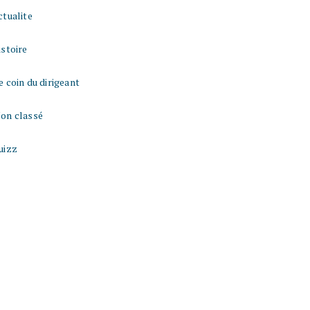
ctualite
istoire
e coin du dirigeant
on classé
uizz