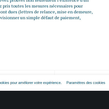
 devez prouver non seulement l’existence d’un
z pris toutes les mesures nécessaires pour
ont dues (lettres de relance, mise en demeure,
provisionner un simple défaut de paiement,
Factures impayées : pas de règlement, pas d’impôt ?
ookies pour améliorer votre expérience.
Paramètres des cookies