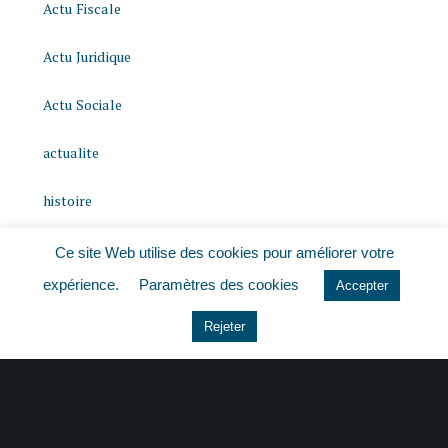
Actu Fiscale
Actu Juridique
Actu Sociale
actualite
histoire
Le coin du dirigeant
Ce site Web utilise des cookies pour améliorer votre
expérience.
Paramètres des cookies
Accepter
Non classé
Rejeter
quizz