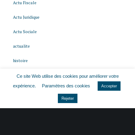
Actu Fiscale
Actu Juridique
Actu Sociale
actualite
histoire
Le coin du dirigeant
Ce site Web utilise des cookies pour améliorer votre
expérience.
Paramètres des cookies
Accepter
Non classé
Rejeter
quizz