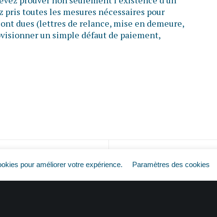
 devez prouver non seulement l’existence d’un
z pris toutes les mesures nécessaires pour
ont dues (lettres de relance, mise en demeure,
provisionner un simple défaut de paiement,
Factures impayées : pas de règlement, pas d’impôt ?
ookies pour améliorer votre expérience.
Paramètres des cookies