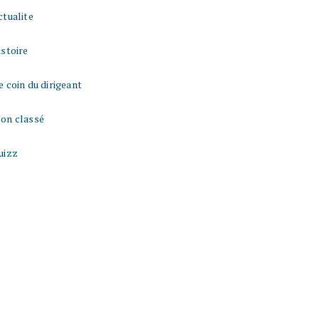
ctualite
istoire
e coin du dirigeant
on classé
uizz