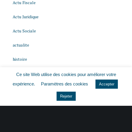
Actu Fiscale
Actu Juridique
Actu Sociale
actualite
histoire
Le coin du dirigeant
Ce site Web utilise des cookies pour améliorer votre
expérience.
Paramètres des cookies
Accepter
Non classé
Rejeter
quizz