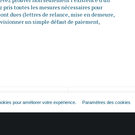
 devez prouver non seulement l’existence d’un
z pris toutes les mesures nécessaires pour
ont dues (lettres de relance, mise en demeure,
provisionner un simple défaut de paiement,
Factures impayées : pas de règlement, pas d’impôt ?
ookies pour améliorer votre expérience.
Paramètres des cookies