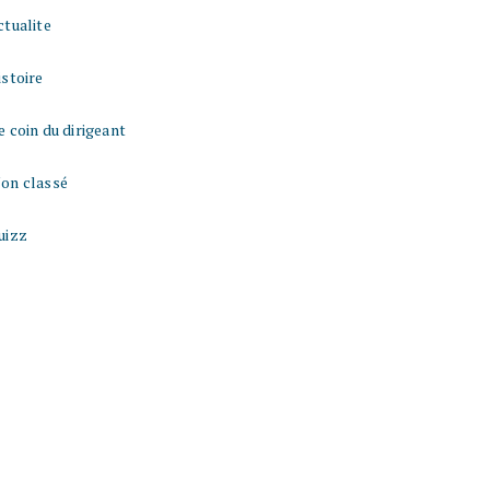
ctualite
istoire
e coin du dirigeant
on classé
uizz