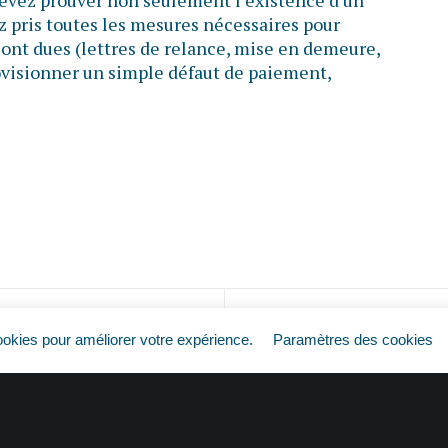
 devez prouver non seulement l’existence d’un
z pris toutes les mesures nécessaires pour
ont dues (lettres de relance, mise en demeure,
provisionner un simple défaut de paiement,
Factures impayées : pas de règlement, pas d’impôt ?
ookies pour améliorer votre expérience.
Paramètres des cookies