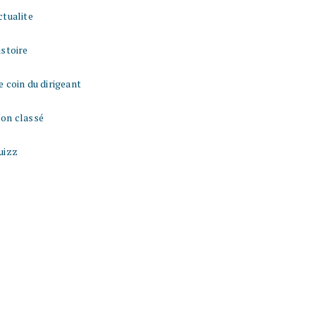
ctualite
istoire
e coin du dirigeant
on classé
uizz