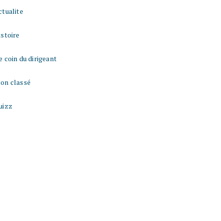
ctualite
istoire
e coin du dirigeant
on classé
uizz