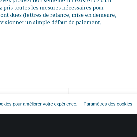
 devez prouver non seulement l’existence d’un
z pris toutes les mesures nécessaires pour
ont dues (lettres de relance, mise en demeure,
provisionner un simple défaut de paiement,
Factures impayées : pas de règlement, pas d’impôt ?
ookies pour améliorer votre expérience.
Paramètres des cookies