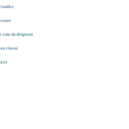
ctualite
istoire
e coin du dirigeant
on classé
uizz