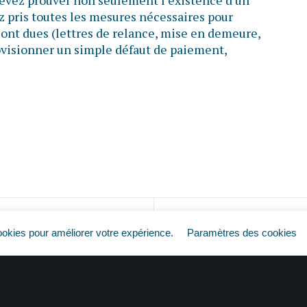
 devez prouver non seulement l’existence d’un
z pris toutes les mesures nécessaires pour
ont dues (lettres de relance, mise en demeure,
provisionner un simple défaut de paiement,
Factures impayées : pas de règlement, pas d’impôt ?
ookies pour améliorer votre expérience.
Paramètres des cookies