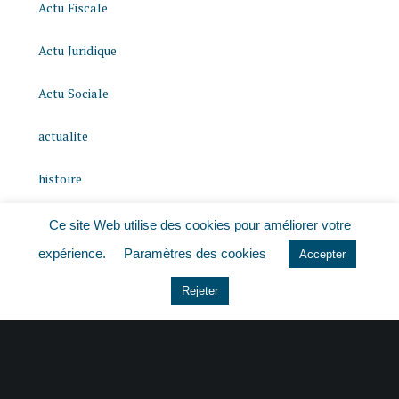
Actu Fiscale
Actu Juridique
Actu Sociale
actualite
histoire
Le coin du dirigeant
Ce site Web utilise des cookies pour améliorer votre
expérience.
Paramètres des cookies
Accepter
Non classé
Rejeter
quizz