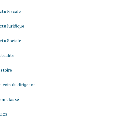
ctu Fiscale
ctu Juridique
ctu Sociale
ctualite
istoire
e coin du dirigeant
on classé
uizz