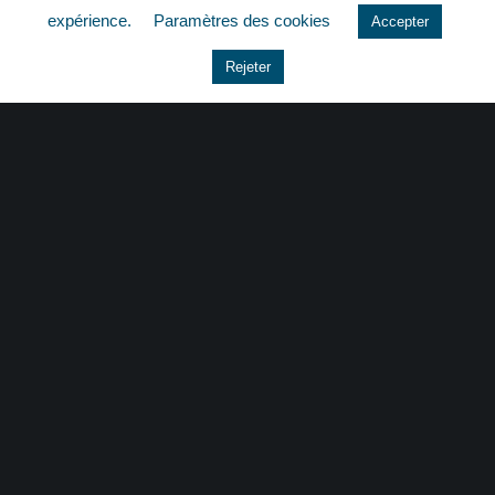
expérience.
Paramètres des cookies
Accepter
Le coin du dirigeant
Rejeter
Non classé
quizz