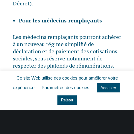
Décret).
Pour les médecins remplaçants
Les médecins remplaçants pourront adhérer
à un nouveau régime simplifié de
déclaration et de paiement des cotisations
sociales, sous réserve notamment de
respecter des plafonds de rémunérations.
Ce site Web utilise des cookies pour améliorer votre
Il est prévu qu’en cas de dépassement de ce
expérience.
Paramètres des cookies
seuil, les médecins remplaçants puissent
Accepter
acquitter des cotisations et contributions
Rejeter
complémentaires à des taux et selon des
modalités qui doivent être fixées par
Décret.
Source :