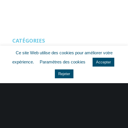
CATÉGORIES
Ce site Web utilise des cookies pour améliorer votre
Actu Fiscale
expérience.
Paramètres des cookies
Accepter
Actu Juridique
Rejeter
Actu Sociale
actualite
histoire
Le coin du dirigeant