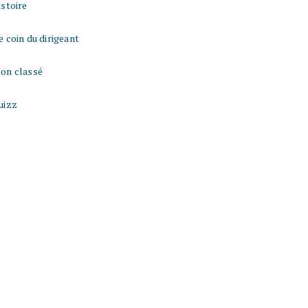
istoire
e coin du dirigeant
on classé
uizz