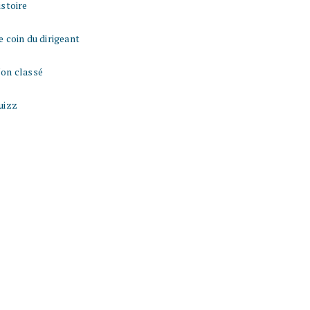
istoire
e coin du dirigeant
on classé
uizz