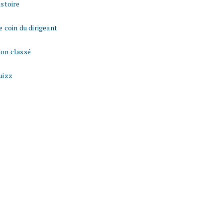
istoire
e coin du dirigeant
on classé
uizz