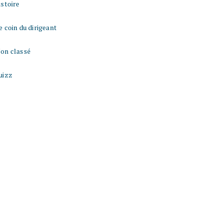
istoire
e coin du dirigeant
on classé
uizz