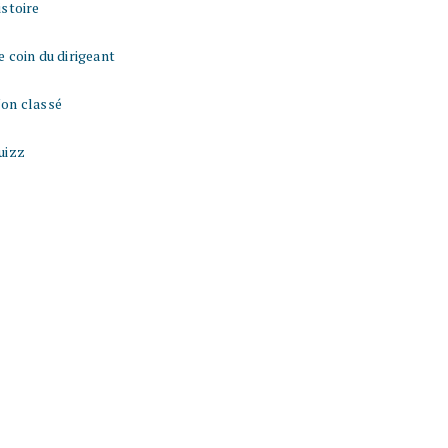
istoire
e coin du dirigeant
on classé
uizz