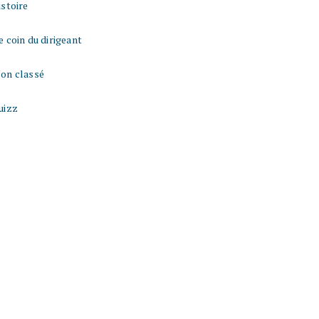
istoire
e coin du dirigeant
on classé
uizz