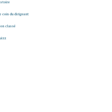
istoire
e coin du dirigeant
on classé
uizz