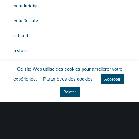
Actu Juridique
Actu Sociale
actualite
histoire
Le coin du dirigeant
Ce site Web utilise des cookies pour améliorer votre
expérience.
Paramètres des cookies
Non classé
Accepter
Rejeter
quizz