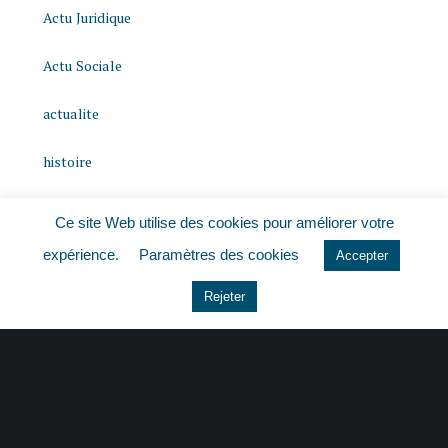
Actu Juridique
Actu Sociale
actualite
histoire
Le coin du dirigeant
Ce site Web utilise des cookies pour améliorer votre
expérience.
Paramètres des cookies
Non classé
Accepter
Rejeter
quizz