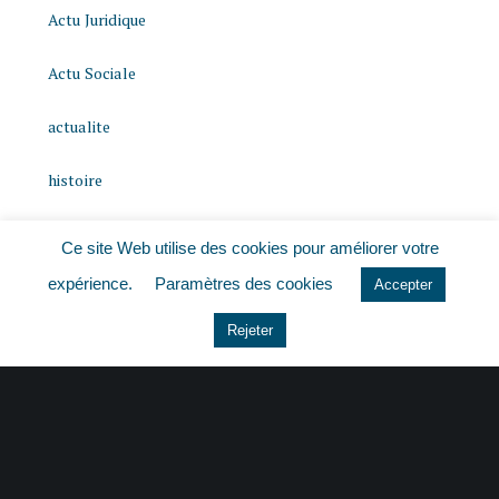
Actu Juridique
Actu Sociale
actualite
histoire
Le coin du dirigeant
Ce site Web utilise des cookies pour améliorer votre
expérience.
Paramètres des cookies
Non classé
Accepter
Rejeter
quizz