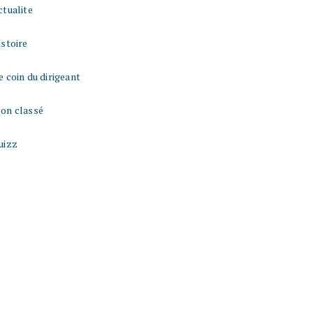
ctualite
istoire
e coin du dirigeant
on classé
uizz