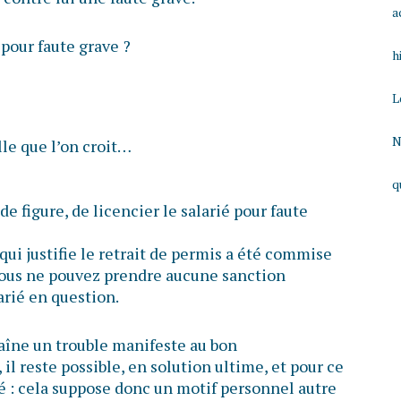
a
 pour faute grave ?
h
L
N
lle que l’on croit…
q
 de figure, de licencier le salarié pour faute
qui justifie le retrait de permis a été commise
vous ne pouvez prendre aucune sanction
arié en question.
raîne un trouble manifeste au bon
il reste possible, en solution ultime, et pour ce
rié : cela suppose donc un motif personnel autre