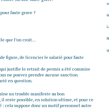
a
 pour faute grave ?
h
L
N
lle que l’on croit…
q
 de figure, de licencier le salarié pour faute
qui justifie le retrait de permis a été commise
vous ne pouvez prendre aucune sanction
arié en question.
raîne un trouble manifeste au bon
il reste possible, en solution ultime, et pour ce
rié : cela suppose donc un motif personnel autre