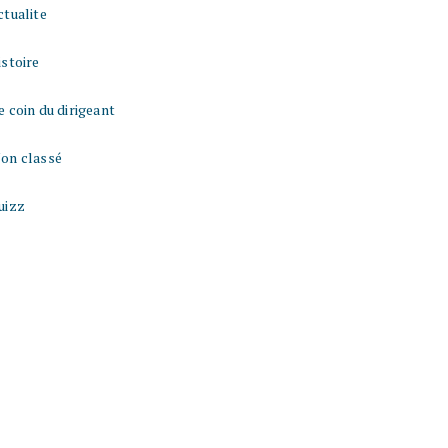
ctualite
istoire
e coin du dirigeant
on classé
uizz