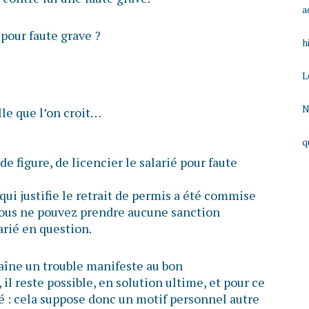
a
 pour faute grave ?
h
L
N
lle que l’on croit…
q
 de figure, de licencier le salarié pour faute
qui justifie le retrait de permis a été commise
vous ne pouvez prendre aucune sanction
arié en question.
raîne un trouble manifeste au bon
il reste possible, en solution ultime, et pour ce
rié : cela suppose donc un motif personnel autre