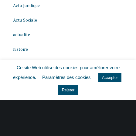
Actu Juridique
Actu Sociale
actualite
histoire
Le coin du dirigeant
Ce site Web utilise des cookies pour améliorer votre
expérience.
Paramètres des cookies
Non classé
Accepter
Rejeter
quizz