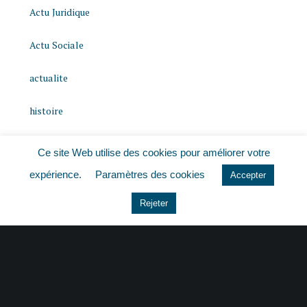
Actu Juridique
Actu Sociale
actualite
histoire
Le coin du dirigeant
Ce site Web utilise des cookies pour améliorer votre
expérience.
Paramètres des cookies
Non classé
Accepter
Rejeter
quizz