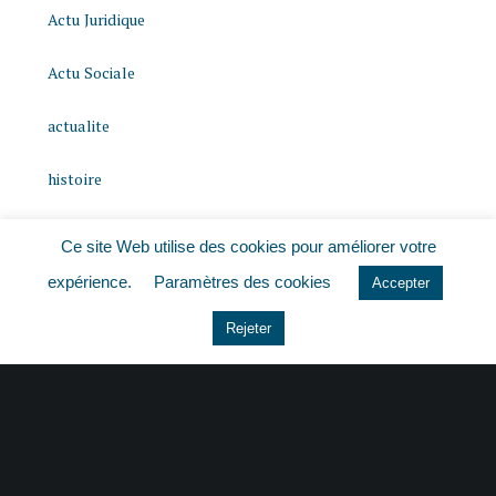
Actu Juridique
Actu Sociale
actualite
histoire
Le coin du dirigeant
Ce site Web utilise des cookies pour améliorer votre
expérience.
Paramètres des cookies
Non classé
Accepter
Rejeter
quizz