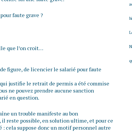
a
 pour faute grave ?
h
L
N
lle que l’on croit…
q
 de figure, de licencier le salarié pour faute
qui justifie le retrait de permis a été commise
vous ne pouvez prendre aucune sanction
arié en question.
raîne un trouble manifeste au bon
il reste possible, en solution ultime, et pour ce
rié : cela suppose donc un motif personnel autre