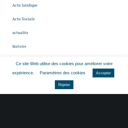
Actu Juridique
Actu Sociale
actualite
histoire
Le coin du dirigeant
Ce site Web utilise des cookies pour améliorer votre
expérience.
Paramètres des cookies
Non classé
Accepter
Rejeter
quizz