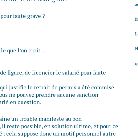
a
 pour faute grave ?
h
L
N
lle que l’on croit…
q
 de figure, de licencier le salarié pour faute
qui justifie le retrait de permis a été commise
vous ne pouvez prendre aucune sanction
arié en question.
raîne un trouble manifeste au bon
il reste possible, en solution ultime, et pour ce
rié : cela suppose donc un motif personnel autre