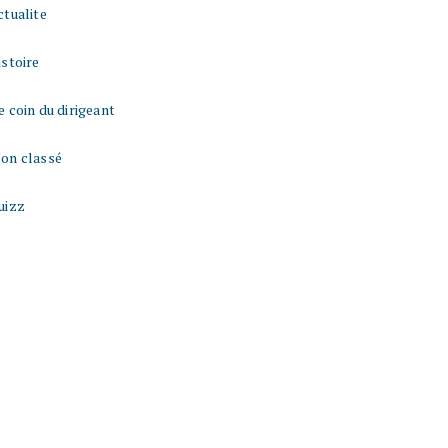
ctualite
istoire
e coin du dirigeant
on classé
uizz