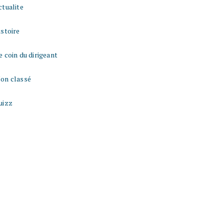
ctualite
istoire
e coin du dirigeant
on classé
uizz