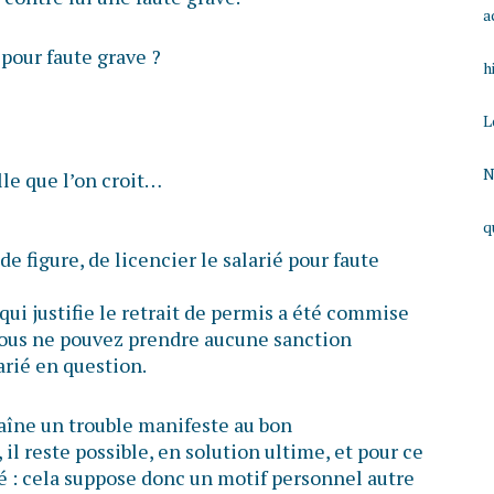
a
 pour faute grave ?
h
L
N
lle que l’on croit…
q
 de figure, de licencier le salarié pour faute
qui justifie le retrait de permis a été commise
vous ne pouvez prendre aucune sanction
arié en question.
raîne un trouble manifeste au bon
il reste possible, en solution ultime, et pour ce
rié : cela suppose donc un motif personnel autre