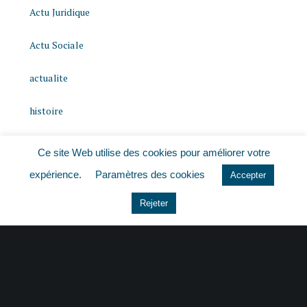
Actu Juridique
Actu Sociale
actualite
histoire
Le coin du dirigeant
Ce site Web utilise des cookies pour améliorer votre
expérience.
Paramètres des cookies
Non classé
Accepter
Rejeter
quizz