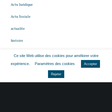
Actu Juridique
Actu Sociale
actualite
histoire
Le coin du dirigeant
Ce site Web utilise des cookies pour améliorer votre
expérience.
Paramètres des cookies
Non classé
Accepter
Rejeter
quizz