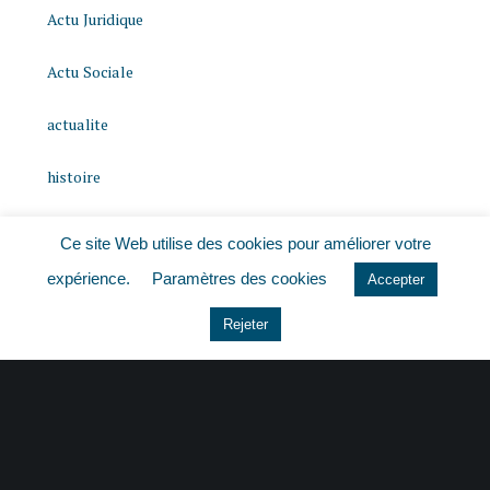
Actu Juridique
Actu Sociale
actualite
histoire
Le coin du dirigeant
Ce site Web utilise des cookies pour améliorer votre
expérience.
Paramètres des cookies
Non classé
Accepter
Rejeter
quizz